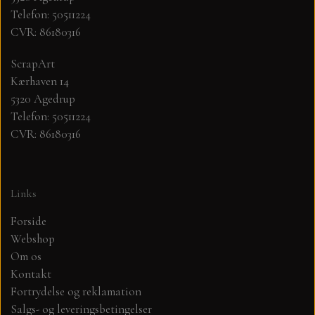
Telefon: 50511224
CVR: 86180316
MØNSTER ARK 30,5 X 30,5 CM .
ScrapArt
SIMPLE AND BASIC
Kærhaven 14
5320 Agedrup
SIMPLE AND BASIC
DIES
Telefon: 50511224
CVR: 86180316
DIES HOT FOIL
MINI DIES
Links
PYNT....DOTS, PERLER, STEN OG
TIM HOLTZ/SIZZIX
OPHÆNG, SHAKER, WOBLER,
Forside
STUDIO LIGHT
Webshop
BLOMSTER MM
Om os
Kontakt
TEKSTER
JUL
Fortrydelse og reklamation
Salgs- og leveringsbetingelser