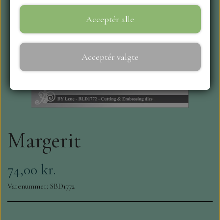
Acceptér alle
WEBSHOP
REPRINT
Acceptér valgte
CRAFT O`CLOCK
NYHEDER
Margerit
MAJA KARTON
MINTAY PAPERS
74,00 kr.
Varenummer: SBD1772
SCRAPBOYS