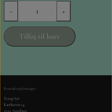
STAMPERIA
−
+
DIE CUTS FRA MINTAY
DIE CUTS OG KLISTERMÆRKER
Tilføj til kurv
MØNSTER BLOKKE 15 X 15 CM.
MØNSTER BLOKKE 20X20 CM
MØNSTER BLOKKE 30,5 X 30,5 CM
BLOKKE A5..OG A4....OG 15X30
Kontaktoplysninger
..MØNSTREDE OG ENSFARVEDE
ScrapArt
Kærhaven 14
A6 BLOKKE
5320 Agedrup