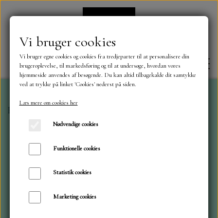
Vi bruger cookies
Vi bruger egne cookies og cookies fra tredjeparter til at personalisere din
brugeroplevelse, til markedsføring og til at undersøge, hvordan vores
hjemmeside anvendes af besøgende. Du kan altid tilbagekalde dit samtykke
ved at trykke på linket 'Cookies' nederst på siden.
Læs mere om cookies her
Forside
Dies
ByLene
Margerit
FORSIDE
Nødvendige cookies
OM OS
Funktionelle cookies
Statistik cookies
KONTAKT
Marketing cookies
NYHEDER