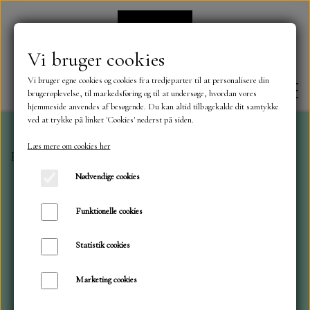
Vi bruger cookies
Vi bruger egne cookies og cookies fra tredjeparter til at personalisere din
brugeroplevelse, til markedsføring og til at undersøge, hvordan vores
hjemmeside anvendes af besøgende. Du kan altid tilbagekalde dit samtykke
ved at trykke på linket 'Cookies' nederst på siden.
Læs mere om cookies her
Forside
Mintay Papers
Man Cave 30 x 30 cm.
FORSIDE
Nødvendige cookies
OM OS
Funktionelle cookies
Statistik cookies
KONTAKT
Marketing cookies
NYHEDER