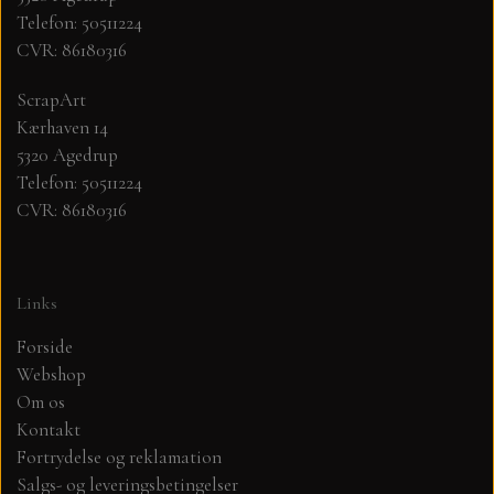
Telefon: 50511224
CVR: 86180316
MØNSTER ARK 30,5 X 30,5 CM .
ScrapArt
SIMPLE AND BASIC
Kærhaven 14
5320 Agedrup
SIMPLE AND BASIC
DIES
Telefon: 50511224
CVR: 86180316
DIES HOT FOIL
MINI DIES
Links
PYNT....DOTS, PERLER, STEN OG
TIM HOLTZ/SIZZIX
OPHÆNG, SHAKER, WOBLER,
Forside
STUDIO LIGHT
Webshop
BLOMSTER MM
Om os
Kontakt
TEKSTER
JUL
Fortrydelse og reklamation
Salgs- og leveringsbetingelser