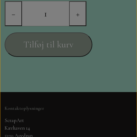
STAMPERIA
−
+
DIE CUTS FRA MINTAY
DIE CUTS OG KLISTERMÆRKER
Tilføj til kurv
MØNSTER BLOKKE 15 X 15 CM.
MØNSTER BLOKKE 20X20 CM
MØNSTER BLOKKE 30,5 X 30,5 CM
BLOKKE A5..OG A4....OG 15X30
Kontaktoplysninger
..MØNSTREDE OG ENSFARVEDE
ScrapArt
Kærhaven 14
A6 BLOKKE
5320 Agedrup