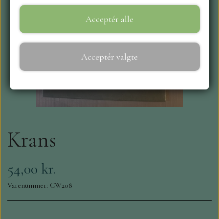
Acceptér alle
WEBSHOP
REPRINT
Acceptér valgte
CRAFT O`CLOCK
NYHEDER
Krans
MAJA KARTON
MINTAY PAPERS
54,00 kr.
Varenummer: CW208
SCRAPBOYS