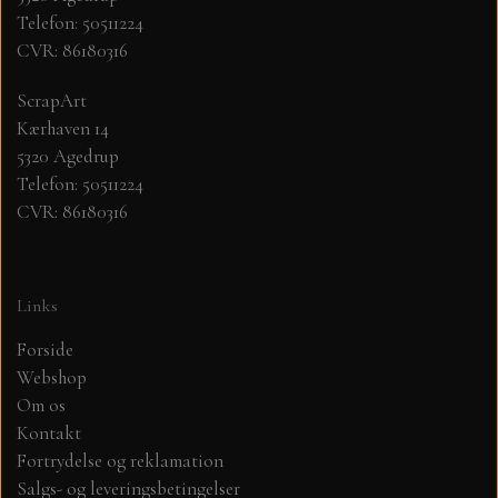
Telefon: 50511224
CVR: 86180316
MØNSTER ARK 30,5 X 30,5 CM .
ScrapArt
SIMPLE AND BASIC
Kærhaven 14
5320 Agedrup
SIMPLE AND BASIC
DIES
Telefon: 50511224
CVR: 86180316
DIES HOT FOIL
MINI DIES
Links
PYNT....DOTS, PERLER, STEN OG
TIM HOLTZ/SIZZIX
OPHÆNG, SHAKER, WOBLER,
Forside
STUDIO LIGHT
Webshop
BLOMSTER MM
Om os
Kontakt
TEKSTER
JUL
Fortrydelse og reklamation
Salgs- og leveringsbetingelser