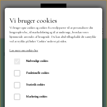
Vi bruger cookies
Vi bruger egne cookies og cookies fra tredjeparter til at personalisere din
brugeroplevelse, til markedsføring og til at undersøge, hvordan vores
hjemmeside anvendes af besøgende. Du kan altid tilbagekalde dit samtykke
ved at trykke på linket 'Cookies' nederst på siden.
Læs mere om cookies her
Forside
Dies
Craft & You
Krans
FORSIDE
Nødvendige cookies
OM OS
Funktionelle cookies
Statistik cookies
KONTAKT
Marketing cookies
NYHEDER