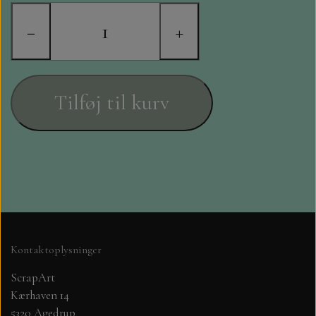
STAMPERIA
−
+
DIE CUTS FRA MINTAY
DIE CUTS OG KLISTERMÆRKER
Tilføj til kurv
MØNSTER BLOKKE 15 X 15 CM.
MØNSTER BLOKKE 20X20 CM
MØNSTER BLOKKE 30,5 X 30,5 CM
BLOKKE A5..OG A4....OG 15X30
Kontaktoplysninger
..MØNSTREDE OG ENSFARVEDE
ScrapArt
Kærhaven 14
A6 BLOKKE
5320 Agedrup