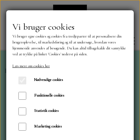
Vi bruger cookies
Vi bruger egne cookies og cookies fra tredjeparter til at personalisere din
brugeroplevelse, til markedsføring og til at undersøge, hvordan vores
hjemmeside anvendes af besøgende. Du kan altid tilbagekalde dit samtykke
ved at trykke på linket 'Cookies' nederst på siden.
Læs mere om cookies her
Forside
Mønster blokke 15 x 15 cm.
Designer papir 12
FORSIDE
Nødvendige cookies
OM OS
Funktionelle cookies
Statistik cookies
KONTAKT
Marketing cookies
NYHEDER