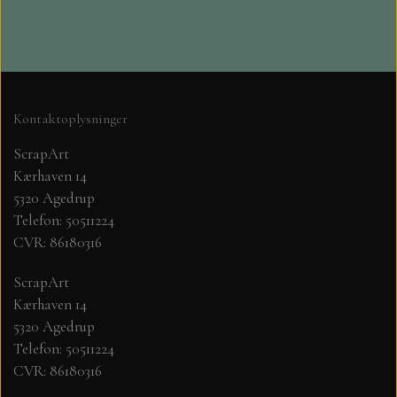
MØNSTER ARK 30,5 X 30,5 CM .
SIMPLE AND BASIC
Kontaktoplysninger
SIMPLE AND BASIC
DIES
ScrapArt
Kærhaven 14
DIES HOT FOIL
MINI DIES
5320 Agedrup
Telefon: 50511224
CVR: 86180316
PYNT....DOTS, PERLER, STEN OG
TIM HOLTZ/SIZZIX
OPHÆNG, SHAKER, WOBLER,
ScrapArt
STUDIO LIGHT
BLOMSTER MM
Kærhaven 14
5320 Agedrup
Telefon: 50511224
TEKSTER
JUL
CVR: 86180316