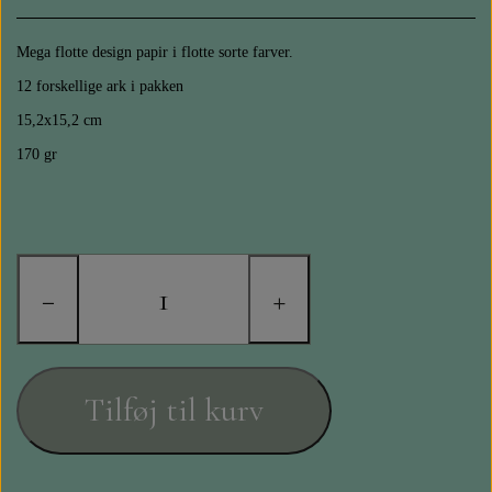
STAMPERIA
Mega flotte design papir i flotte sorte farver.
DIE CUTS FRA MINTAY
12 forskellige ark i pakken
15,2x15,2 cm
DIE CUTS OG KLISTERMÆRKER
170 gr
MØNSTER BLOKKE 15 X 15 CM.
MØNSTER BLOKKE 20X20 CM
−
+
MØNSTER BLOKKE 30,5 X 30,5 CM
BLOKKE A5..OG A4....OG 15X30
Tilføj til kurv
..MØNSTREDE OG ENSFARVEDE
A6 BLOKKE