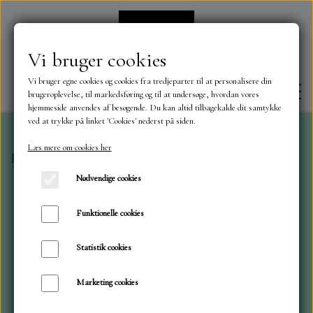
Vi bruger cookies
Vi bruger egne cookies og cookies fra tredjeparter til at personalisere din
brugeroplevelse, til markedsføring og til at undersøge, hvordan vores
hjemmeside anvendes af besøgende. Du kan altid tilbagekalde dit samtykke
ved at trykke på linket 'Cookies' nederst på siden.
Læs mere om cookies her
Forside
Mønster blokke 15 x 15 cm.
Bright Watercolo
FORSIDE
Nødvendige cookies
OM OS
Funktionelle cookies
Statistik cookies
KONTAKT
Marketing cookies
NYHEDER