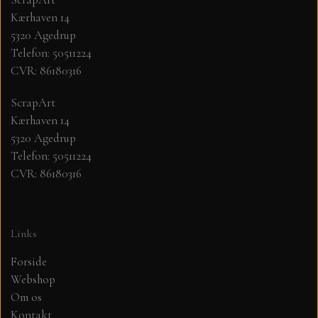
Kærhaven 14
MØNSTER ARK 30,5 X 30,5 CM .
5320 Agedrup
Telefon: 50511224
CVR: 86180316
SIMPLE AND BASIC
ScrapArt
SIMPLE AND BASIC
DIES
Kærhaven 14
5320 Agedrup
Telefon: 50511224
DIES HOT FOIL
MINI DIES
CVR: 86180316
PYNT....DOTS, PERLER, STEN OG
TIM HOLTZ/SIZZIX
OPHÆNG, SHAKER, WOBLER,
Links
STUDIO LIGHT
BLOMSTER MM
Forside
Webshop
TEKSTER
JUL
Om os
Kontakt