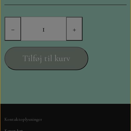
STAMPERIA
DIE CUTS FRA MINTAY
−
+
DIE CUTS OG KLISTERMÆRKER
MØNSTER BLOKKE 15 X 15 CM.
Tilføj til kurv
MØNSTER BLOKKE 20X20 CM
MØNSTER BLOKKE 30,5 X 30,5 CM
BLOKKE A5..OG A4....OG 15X30
..MØNSTREDE OG ENSFARVEDE
Kontaktoplysninger
A6 BLOKKE
ScrapArt