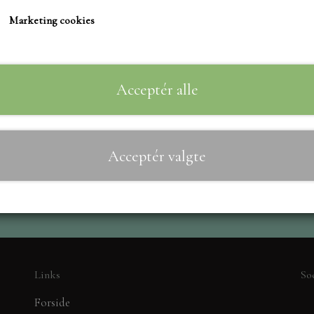
TIM HOLTZ/SIZZIX
Marketing cookies
STUDIO LIGHT
Til
−
+
TEKSTER
MARIANNE DIES
Acceptér alle
CREALIES
CRAFT & YOU
Acceptér valgte
MADE WITH LOVE
NELLIE SNELLEN
ELIZABETH CRAFT D
PÅSKE
BARTO
LEANE
Links
So
MINIATURE HUSE TI
Forside