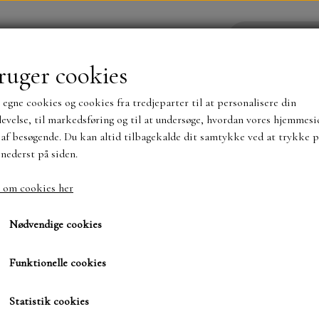
ruger cookies
 egne cookies og cookies fra tredjeparter til at personalisere din
YHEDER
WEBSHOP
evelse, til markedsføring og til at undersøge, hvordan vores hjemmesi
af besøgende. Du kan altid tilbagekalde dit samtykke ved at trykke p
 nederst på siden.
NYHEDER
MAJA KARTON
MINTAY PAPER
 om cookies her
4, Paper Favourites og Florence 250 gr.
Black.. glitter
Black.. glitter
TS OG KLISTERMÆRKER
MØNSTER BLOKKE 15 X 15 
Nødvendige cookies
BLOKKE A5..OG A4....OG 15X30 ..MØNSTREDE O
Funktionelle cookies
28,00 kr.
SIMPLE AND BASIC
DIES
Varenummer: PFSS204
Statistik cookies
SIMPLE AND BASIC
MINI DIES