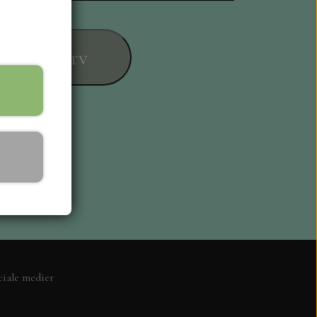
føj til kurv
ESIGN
ciale medier
L KORT