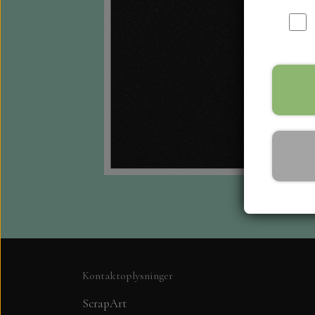
Kontaktoplysninger
ScrapArt