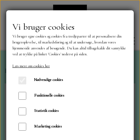
Vi bruger cookies
Vi bruger egne cookies og cookies fra tredjeparter til at personalisere din
brugeroplevelse, til markedsføring og til at undersøge, hvordan vores
hjemmeside anvendes af besøgende. Du kan altid tilbagekalde dit samtykke
ved at trykke på linket 'Cookies' nederst på siden.
Læs mere om cookies her
Forside
Maja Karton
Ark Christmas Wish 30x30
FORSIDE
Nødvendige cookies
OM OS
Funktionelle cookies
Statistik cookies
KONTAKT
Marketing cookies
NYHEDER