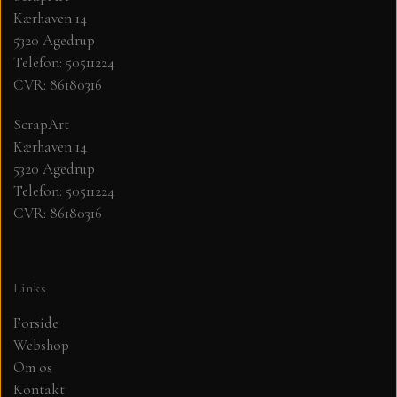
Kærhaven 14
5320 Agedrup
MØNSTER ARK 30,5 X 30,5 CM .
Telefon: 50511224
CVR: 86180316
SIMPLE AND BASIC
ScrapArt
SIMPLE AND BASIC
DIES
Kærhaven 14
5320 Agedrup
Telefon: 50511224
DIES HOT FOIL
MINI DIES
CVR: 86180316
PYNT....DOTS, PERLER, STEN OG
TIM HOLTZ/SIZZIX
OPHÆNG, SHAKER, WOBLER,
Links
STUDIO LIGHT
BLOMSTER MM
Forside
Webshop
TEKSTER
JUL
Om os
Kontakt