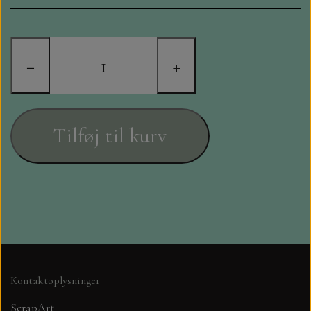
STAMPERIA
DIE CUTS FRA MINTAY
−
+
DIE CUTS OG KLISTERMÆRKER
MØNSTER BLOKKE 15 X 15 CM.
Tilføj til kurv
MØNSTER BLOKKE 20X20 CM
MØNSTER BLOKKE 30,5 X 30,5 CM
BLOKKE A5..OG A4....OG 15X30
..MØNSTREDE OG ENSFARVEDE
Kontaktoplysninger
A6 BLOKKE
ScrapArt