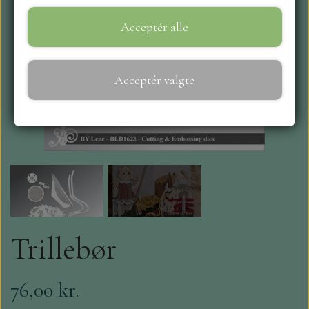
Acceptér alle
WEBSHOP
REPRINT
Acceptér valgte
CRAFT O`CLOCK
NYHEDER
MAJA KARTON
MINTAY PAPERS
Trillebør
SCRAPBOYS
76,00 kr.