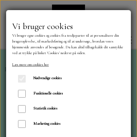
Vi bruger cookies
Vi bruger egne cookies og cookies fra tredjeparter til at personalisere din
brugeroplevelse, til markedsføring og til at undersøge, hvordan vores
hjemmeside anvendes af besøgende. Du kan altid tilbagekalde dit samtykke
ved at trykke på linket 'Cookies' nederst på siden.
Læs mere om cookies her
Forside
Dies
ByLene
Trillebør
FORSIDE
Nødvendige cookies
OM OS
Funktionelle cookies
Statistik cookies
KONTAKT
Marketing cookies
NYHEDER