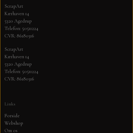
ScrapArt
Kærhaven 14
MØNSTER ARK 30,5 X 30,5 CM .
5320 Agedrup
Telefon: 50511224
SIMPLE AND BASIC
CVR: 86180316
SIMPLE AND BASIC
DIES
ScrapArt
Kærhaven 14
5320 Agedrup
DIES HOT FOIL
MINI DIES
Telefon: 50511224
CVR: 86180316
PYNT....DOTS, PERLER, STEN OG
TIM HOLTZ/SIZZIX
OPHÆNG, SHAKER, WOBLER,
STUDIO LIGHT
BLOMSTER MM
Links
Forside
TEKSTER
JUL
Webshop
Om os