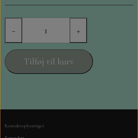
STAMPERIA
DIE CUTS FRA MINTAY
−
+
DIE CUTS OG KLISTERMÆRKER
MØNSTER BLOKKE 15 X 15 CM.
Tilføj til kurv
MØNSTER BLOKKE 20X20 CM
MØNSTER BLOKKE 30,5 X 30,5 CM
BLOKKE A5..OG A4....OG 15X30
..MØNSTREDE OG ENSFARVEDE
Kontaktoplysninger
A6 BLOKKE
ScrapArt