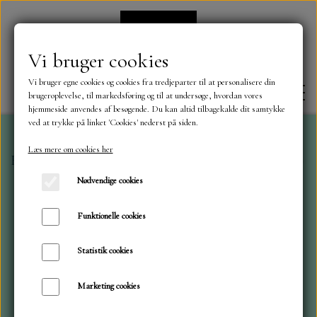
Vi bruger cookies
Vi bruger egne cookies og cookies fra tredjeparter til at personalisere din
brugeroplevelse, til markedsføring og til at undersøge, hvordan vores
hjemmeside anvendes af besøgende. Du kan altid tilbagekalde dit samtykke
ved at trykke på linket 'Cookies' nederst på siden.
Læs mere om cookies her
Forside
Dies
ByLene
Legetøjs traktor og helikopte
FORSIDE
Nødvendige cookies
OM OS
Funktionelle cookies
Statistik cookies
KONTAKT
Marketing cookies
NYHEDER