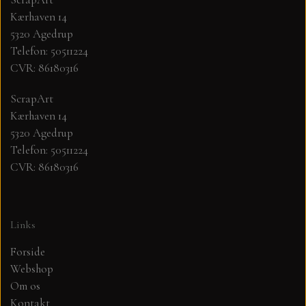
Kærhaven 14
MØNSTER ARK 30,5 X 30,5 CM .
5320 Agedrup
Telefon: 50511224
CVR: 86180316
SIMPLE AND BASIC
ScrapArt
SIMPLE AND BASIC
DIES
Kærhaven 14
5320 Agedrup
Telefon: 50511224
DIES HOT FOIL
MINI DIES
CVR: 86180316
PYNT....DOTS, PERLER, STEN OG
TIM HOLTZ/SIZZIX
OPHÆNG, SHAKER, WOBLER,
Links
STUDIO LIGHT
BLOMSTER MM
Forside
Webshop
TEKSTER
JUL
Om os
Kontakt