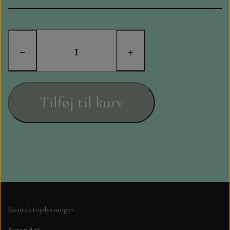
STAMPERIA
DIE CUTS FRA MINTAY
−
+
DIE CUTS OG KLISTERMÆRKER
MØNSTER BLOKKE 15 X 15 CM.
Tilføj til kurv
MØNSTER BLOKKE 20X20 CM
MØNSTER BLOKKE 30,5 X 30,5 CM
BLOKKE A5..OG A4....OG 15X30
..MØNSTREDE OG ENSFARVEDE
Kontaktoplysninger
A6 BLOKKE
ScrapArt