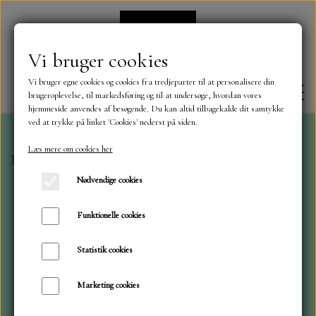
Vi bruger cookies
Vi bruger egne cookies og cookies fra tredjeparter til at personalisere din
brugeroplevelse, til markedsføring og til at undersøge, hvordan vores
hjemmeside anvendes af besøgende. Du kan altid tilbagekalde dit samtykke
ved at trykke på linket 'Cookies' nederst på siden.
Læs mere om cookies her
Forside
Dies
ByLene
Juleophæng m.Bl.a. Hjerte
FORSIDE
Nødvendige cookies
OM OS
Funktionelle cookies
Statistik cookies
KONTAKT
Marketing cookies
NYHEDER