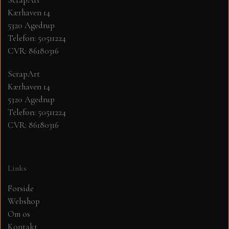
Kærhaven 14
MØNSTER ARK 30,5 X 30,5 CM .
5320 Agedrup
Telefon: 50511224
CVR: 86180316
SIMPLE AND BASIC
ScrapArt
SIMPLE AND BASIC
DIES
Kærhaven 14
5320 Agedrup
Telefon: 50511224
DIES HOT FOIL
MINI DIES
CVR: 86180316
PYNT....DOTS, PERLER, STEN OG
TIM HOLTZ/SIZZIX
OPHÆNG, SHAKER, WOBLER,
Links
STUDIO LIGHT
BLOMSTER MM
Forside
Webshop
TEKSTER
JUL
Om os
Kontakt