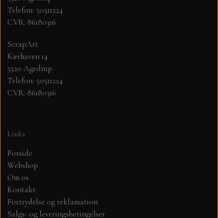
Telefon: 50511224
CVR: 86180316
MØNSTER ARK 30,5 X 30,5 CM .
ScrapArt
SIMPLE AND BASIC
Kærhaven 14
5320 Agedrup
SIMPLE AND BASIC
DIES
Telefon: 50511224
CVR: 86180316
DIES HOT FOIL
MINI DIES
Links
PYNT....DOTS, PERLER, STEN OG
TIM HOLTZ/SIZZIX
OPHÆNG, SHAKER, WOBLER,
Forside
STUDIO LIGHT
Webshop
BLOMSTER MM
Om os
Kontakt
TEKSTER
JUL
Fortrydelse og reklamation
Salgs- og leveringsbetingelser