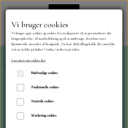
Vi bruger cookies
Vi bruger egne cookies og cookies fra tredjeparter til at personalisere din
brugeroplevelse, til markedsføring og til at undersøge, hvordan vores
hjemmeside anvendes af besøgende. Du kan altid tilbagekalde dit samtykke
ved at trykke på linket 'Cookies' nederst på siden.
Læs mere om cookies her
Forside
Orange bær. SS76
FORSIDE
Nødvendige cookies
OM OS
Funktionelle cookies
Statistik cookies
KONTAKT
Marketing cookies
NYHEDER