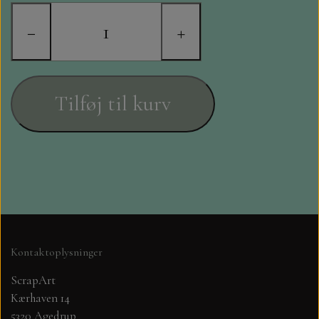
STAMPERIA
−
+
DIE CUTS FRA MINTAY
DIE CUTS OG KLISTERMÆRKER
Tilføj til kurv
MØNSTER BLOKKE 15 X 15 CM.
MØNSTER BLOKKE 20X20 CM
MØNSTER BLOKKE 30,5 X 30,5 CM
BLOKKE A5..OG A4....OG 15X30
Kontaktoplysninger
..MØNSTREDE OG ENSFARVEDE
ScrapArt
Kærhaven 14
A6 BLOKKE
5320 Agedrup