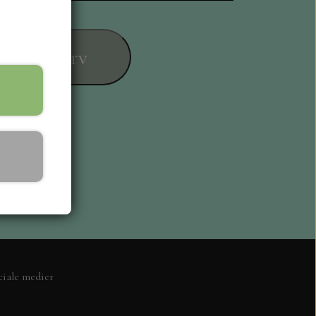
føj til kurv
ESIGN
ciale medier
L KORT