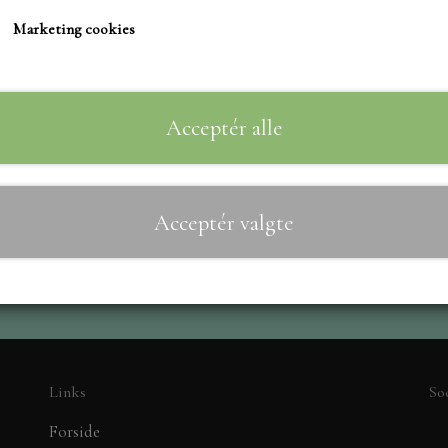
TIM HOLTZ/SIZZIX
Marketing cookies
STUDIO LIGHT
Til
−
+
TEKSTER
MARIANNE DIES
Acceptér alle
CREALIES
CRAFT & YOU
Acceptér valgte
MADE WITH LOVE
NELLIE SNELLEN
ELIZABETH CRAFT D
PÅSKE
BARTO
LEANE
Links
So
MINIATURE HUSE TI
Forside