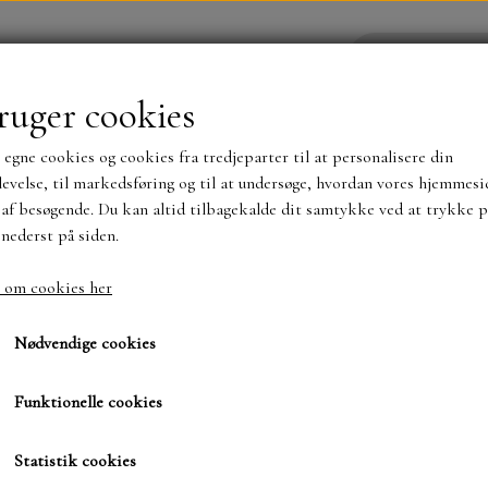
ruger cookies
 egne cookies og cookies fra tredjeparter til at personalisere din
YHEDER
WEBSHOP
evelse, til markedsføring og til at undersøge, hvordan vores hjemmesi
af besøgende. Du kan altid tilbagekalde dit samtykke ved at trykke p
 nederst på siden.
NYHEDER
MAJA KARTON
MINTAY PAPER
 om cookies her
od jul
.Dies. SBD 181 God jul
TS OG KLISTERMÆRKER
MØNSTER BLOKKE 15 X 15 
Nødvendige cookies
BLOKKE A5..OG A4....OG 15X30 ..MØNSTREDE O
Funktionelle cookies
30,00 kr.
SIMPLE AND BASIC
DIES
Varenummer: SBD 181
Statistik cookies
SIMPLE AND BASIC
MINI DIES