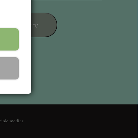
føj til kurv
ESIGN
ciale medier
L KORT