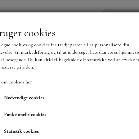
ruger cookies
 egne cookies og cookies fra tredjeparter til at personalisere din
YHEDER
WEBSHOP
evelse, til markedsføring og til at undersøge, hvordan vores hjemmesi
af besøgende. Du kan altid tilbagekalde dit samtykke ved at trykke p
 nederst på siden.
NYHEDER
MAJA KARTON
MINTAY PAPER
 om cookies her
eans
.Dies. By Lene. Jeans
TS OG KLISTERMÆRKER
MØNSTER BLOKKE 15 X 15 
Nødvendige cookies
BLOKKE A5..OG A4....OG 15X30 ..MØNSTREDE O
Funktionelle cookies
76,00 kr.
SIMPLE AND BASIC
DIES
Varenummer: BLD1332
Statistik cookies
SIMPLE AND BASIC
MINI DIES