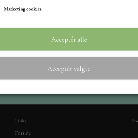
TIM HOLTZ/SIZZIX
Marketing cookies
STUDIO LIGHT
Til
−
+
TEKSTER
MARIANNE DIES
Acceptér alle
CREALIES
CRAFT & YOU
Acceptér valgte
MADE WITH LOVE
NELLIE SNELLEN
ELIZABETH CRAFT D
PÅSKE
BARTO
LEANE
Links
So
MINIATURE HUSE TI
Forside