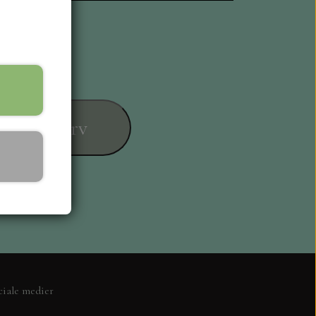
føj til kurv
ESIGN
ciale medier
L KORT