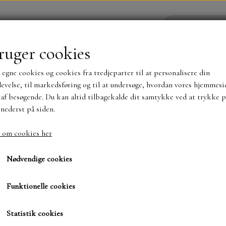
ruger cookies
 egne cookies og cookies fra tredjeparter til at personalisere din
YHEDER
WEBSHOP
evelse, til markedsføring og til at undersøge, hvordan vores hjemmesi
af besøgende. Du kan altid tilbagekalde dit samtykke ved at trykke p
 nederst på siden.
NYHEDER
MAJA KARTON
MINTAY PAPER
 om cookies her
ove
Dies-Basic folde mærke
Dies-Basic folde mærke
TS OG KLISTERMÆRKER
MØNSTER BLOKKE 15 X 15 
Nødvendige cookies
BLOKKE A5..OG A4....OG 15X30 ..MØNSTREDE O
Funktionelle cookies
59,95 kr.
SIMPLE AND BASIC
DIES
Varenummer: 7848 D
Statistik cookies
SIMPLE AND BASIC
MINI DIES