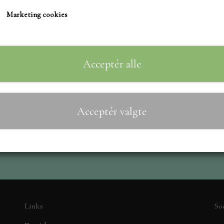
TIM HOLTZ/SIZZIX
Marketing cookies
STUDIO LIGHT
Mål: 6x10,5 cm.
TEKSTER
MARIANNE DIES
Acceptér alle
CREALIES
Til
−
+
CRAFT & YOU
Acceptér valgte
MADE WITH LOVE
NELLIE SNELLEN
ELIZABETH CRAFT D
PÅSKE
BARTO
LEANE
Links
So
MINIATURE HUSE TI