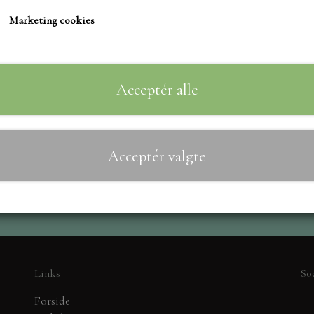
TIM HOLTZ/SIZZIX
Marketing cookies
STUDIO LIGHT
Til
−
+
TEKSTER
MARIANNE DIES
Acceptér alle
CREALIES
CRAFT & YOU
Acceptér valgte
MADE WITH LOVE
NELLIE SNELLEN
ELIZABETH CRAFT D
PÅSKE
BARTO
Links
So
LEANE
MINIATURE HUSE TI
Forside