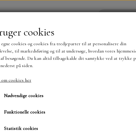
ruger cookies
 egne cookies og cookies fra tredjeparter til at personalisere din
YHEDER
WEBSHOP
evelse, til markedsføring og til at undersøge, hvordan vores hjemmesi
af besøgende. Du kan altid tilbagekalde dit samtykke ved at trykke p
 nederst på siden.
NYHEDER
MAJA KARTON
MINTAY PAPER
 om cookies her
By Lene med læbestift
TS OG KLISTERMÆRKER
MØNSTER BLOKKE 15 X 15 
Nødvendige cookies
BLOKKE A5..OG A4....OG 15X30 ..MØNSTREDE O
Funktionelle cookies
33,00 kr.
SIMPLE AND BASIC
DIES
Varenummer: BLS1153
Statistik cookies
SIMPLE AND BASIC
MINI DIES