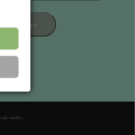
føj til kurv
ESIGN
ciale medier
L KORT