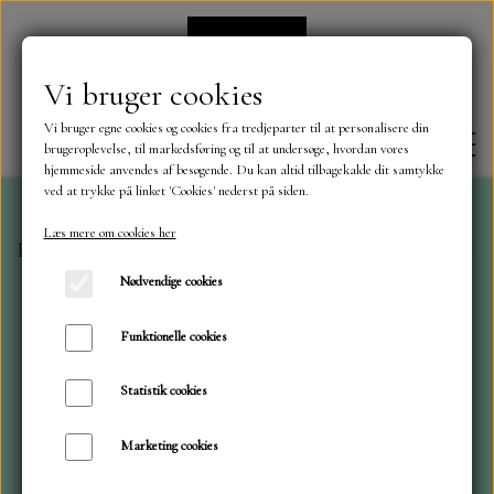
Vi bruger cookies
Vi bruger egne cookies og cookies fra tredjeparter til at personalisere din
brugeroplevelse, til markedsføring og til at undersøge, hvordan vores
hjemmeside anvendes af besøgende. Du kan altid tilbagekalde dit samtykke
ved at trykke på linket 'Cookies' nederst på siden.
Læs mere om cookies her
Forside
Dies
Crealies
Banner med spids nedad.xxl 9
FORSIDE
Nødvendige cookies
OM OS
Funktionelle cookies
Statistik cookies
KONTAKT
Marketing cookies
NYHEDER