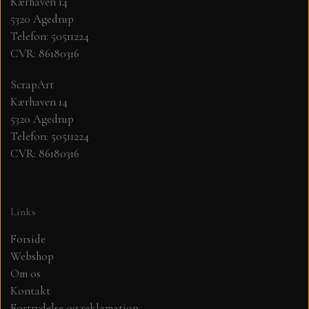
Kærhaven 14
5320 Agedrup
MØNSTER ARK 30,5 X 30,5 CM .
Telefon: 50511224
CVR: 86180316
SIMPLE AND BASIC
ScrapArt
Kærhaven 14
SIMPLE AND BASIC
DIES
5320 Agedrup
Telefon: 50511224
CVR: 86180316
DIES HOT FOIL
MINI DIES
PYNT....DOTS, PERLER, STEN OG
TIM HOLTZ/SIZZIX
Links
OPHÆNG, SHAKER, WOBLER,
STUDIO LIGHT
BLOMSTER MM
Forside
Webshop
Om os
TEKSTER
JUL
Kontakt
Fortrydelse og reklamation