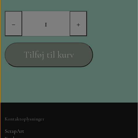
STAMPERIA
DIE CUTS FRA MINTAY
−
+
DIE CUTS OG KLISTERMÆRKER
Tilføj til kurv
MØNSTER BLOKKE 15 X 15 CM.
MØNSTER BLOKKE 20X20 CM
MØNSTER BLOKKE 30,5 X 30,5 CM
BLOKKE A5..OG A4....OG 15X30
..MØNSTREDE OG ENSFARVEDE
Kontaktoplysninger
ScrapArt
A6 BLOKKE