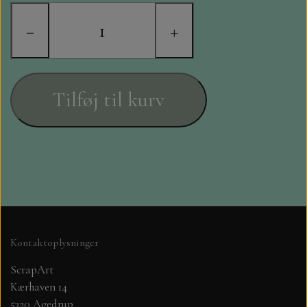
STAMPERIA
−
+
DIE CUTS FRA MINTAY
DIE CUTS OG KLISTERMÆRKER
Tilføj til kurv
MØNSTER BLOKKE 15 X 15 CM.
MØNSTER BLOKKE 20X20 CM
MØNSTER BLOKKE 30,5 X 30,5 CM
BLOKKE A5..OG A4....OG 15X30
Kontaktoplysninger
..MØNSTREDE OG ENSFARVEDE
ScrapArt
Kærhaven 14
A6 BLOKKE
5320 Agedrup