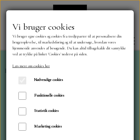
Vi bruger cookies
Vi bruger egne cookies og cookies fra tredjeparter til at personalisere din
brugeroplevelse, til markedsføring og til at undersøge, hvordan vores
hjemmeside anvendes af besøgende. Du kan altid tilbagekalde dit samtykke
ved at trykke på linket 'Cookies' nederst på siden.
Læs mere om cookies her
Forside
Dies
Marianne dies
Små sløjfer
FORSIDE
Nødvendige cookies
OM OS
Funktionelle cookies
Statistik cookies
KONTAKT
Marketing cookies
NYHEDER