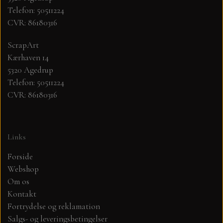
Telefon: 50511224
CVR: 86180316
MØNSTER ARK 30,5 X 30,5 CM .
ScrapArt
SIMPLE AND BASIC
Kærhaven 14
5320 Agedrup
SIMPLE AND BASIC
DIES
Telefon: 50511224
CVR: 86180316
DIES HOT FOIL
MINI DIES
Links
PYNT....DOTS, PERLER, STEN OG
TIM HOLTZ/SIZZIX
OPHÆNG, SHAKER, WOBLER,
Forside
STUDIO LIGHT
Webshop
BLOMSTER MM
Om os
Kontakt
TEKSTER
JUL
Fortrydelse og reklamation
Salgs- og leveringsbetingelser