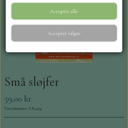
Acceptér alle
WEBSHOP
REPRINT
Acceptér valgte
CRAFT O`CLOCK
NYHEDER
Små sløjfer
MAJA KARTON
MINTAY PAPERS
59,00 kr.
Varenummer: LR1434
SCRAPBOYS