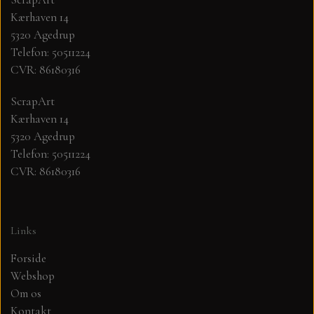
Kærhaven 14
MØNSTER ARK 30,5 X 30,5 CM .
5320 Agedrup
Telefon: 50511224
CVR: 86180316
SIMPLE AND BASIC
ScrapArt
SIMPLE AND BASIC
DIES
Kærhaven 14
5320 Agedrup
Telefon: 50511224
DIES HOT FOIL
MINI DIES
CVR: 86180316
PYNT....DOTS, PERLER, STEN OG
TIM HOLTZ/SIZZIX
OPHÆNG, SHAKER, WOBLER,
Links
STUDIO LIGHT
BLOMSTER MM
Forside
Webshop
TEKSTER
JUL
Om os
Kontakt