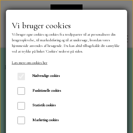
Vi bruger cookies
Vi bruger egne cookies og cookies fra tredjeparter til at personalisere din
brugeroplevelse, til markedsføring og til at undersøge, hvordan vores
hjemmeside anvendes af besøgende. Du kan altid tilbagekalde dit samtykke
ved at trykke på linket 'Cookies' nederst på siden.
Læs mere om cookies her
Forside
Klippe ark med motiver mm.
Snemænd m. Bl.
FORSIDE
Nødvendige cookies
OM OS
Funktionelle cookies
Statistik cookies
KONTAKT
Marketing cookies
NYHEDER