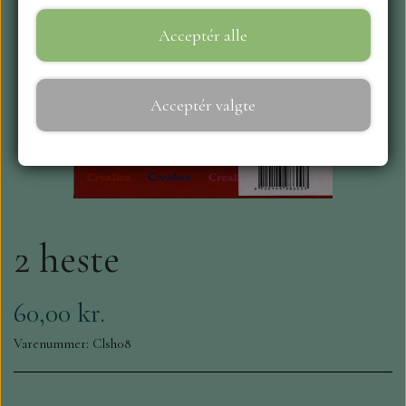
Acceptér alle
WEBSHOP
REPRINT
Acceptér valgte
CRAFT O`CLOCK
NYHEDER
2 heste
MAJA KARTON
MINTAY PAPERS
60,00 kr.
Varenummer: Clsh08
SCRAPBOYS