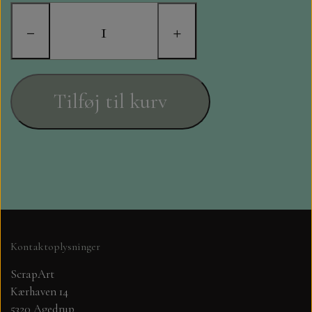
STAMPERIA
−
+
DIE CUTS FRA MINTAY
DIE CUTS OG KLISTERMÆRKER
Tilføj til kurv
MØNSTER BLOKKE 15 X 15 CM.
MØNSTER BLOKKE 20X20 CM
MØNSTER BLOKKE 30,5 X 30,5 CM
BLOKKE A5..OG A4....OG 15X30
Kontaktoplysninger
..MØNSTREDE OG ENSFARVEDE
ScrapArt
Kærhaven 14
A6 BLOKKE
5320 Agedrup