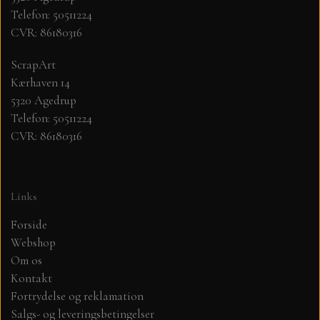
Telefon: 50511224
CVR: 86180316
MØNSTER ARK 30,5 X 30,5 CM .
ScrapArt
SIMPLE AND BASIC
Kærhaven 14
5320 Agedrup
SIMPLE AND BASIC
DIES
Telefon: 50511224
CVR: 86180316
DIES HOT FOIL
MINI DIES
Links
PYNT....DOTS, PERLER, STEN OG
TIM HOLTZ/SIZZIX
OPHÆNG, SHAKER, WOBLER,
Forside
STUDIO LIGHT
Webshop
BLOMSTER MM
Om os
Kontakt
TEKSTER
JUL
Fortrydelse og reklamation
Salgs- og leveringsbetingelser