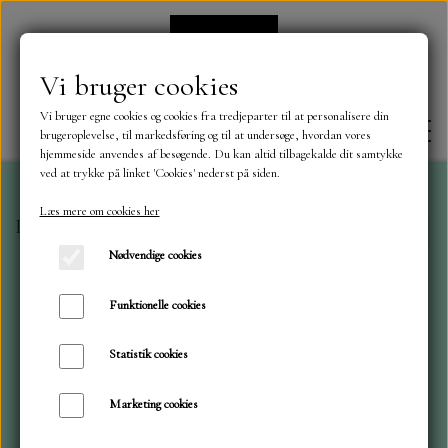
Vi bruger cookies
Vi bruger egne cookies og cookies fra tredjeparter til at personalisere din
brugeroplevelse, til markedsføring og til at undersøge, hvordan vores
hjemmeside anvendes af besøgende. Du kan altid tilbagekalde dit samtykke
ved at trykke på linket 'Cookies' nederst på siden.
Læs mere om cookies her
Forside
Dies
Crealies
2 heste
FORSIDE
Nødvendige cookies
OM OS
Funktionelle cookies
Statistik cookies
KONTAKT
Marketing cookies
NYHEDER