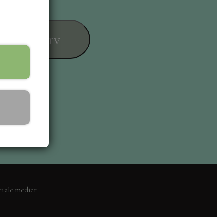
føj til kurv
ESIGN
ciale medier
L KORT