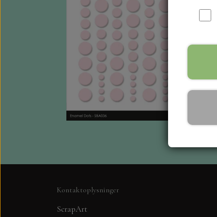
Kontaktoplysninger
ScrapArt