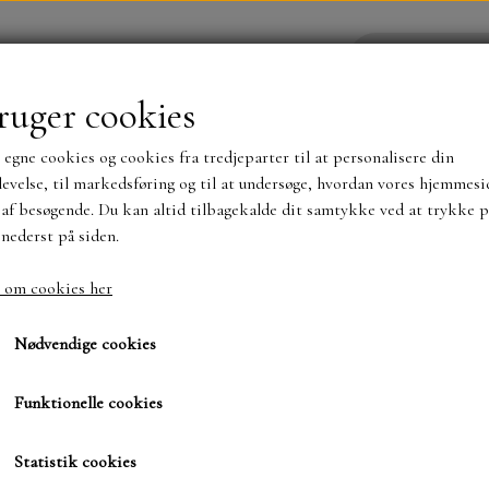
ruger cookies
 egne cookies og cookies fra tredjeparter til at personalisere din
YHEDER
WEBSHOP
evelse, til markedsføring og til at undersøge, hvordan vores hjemmesi
af besøgende. Du kan altid tilbagekalde dit samtykke ved at trykke p
 nederst på siden.
NYHEDER
MAJA KARTON
MINTAY PAPER
 om cookies her
hæng, shaker, wobler, blomster mm
SBD dots lyserøde
SBD dots lyserøde
TS OG KLISTERMÆRKER
MØNSTER BLOKKE 15 X 15 
Nødvendige cookies
BLOKKE A5..OG A4....OG 15X30 ..MØNSTREDE O
Funktionelle cookies
20,00 kr.
SIMPLE AND BASIC
DIES
Varenummer: SBA036
Statistik cookies
SIMPLE AND BASIC
MINI DIES