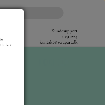
Kundesupport
50511224
de
kontakt@scrapart.dk
å linket
S
SCRAPBOYS
STAMPERIA
CM.
MØNSTER BLOKKE 20X20 CM
G ENSFARVEDE
A6 BLOKKE
DIES HOT FOIL