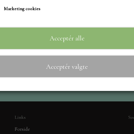
TIM HOLTZ/SIZZIX
Marketing cookies
STUDIO LIGHT
Til
−
+
TEKSTER
MARIANNE DIES
Acceptér alle
CREALIES
CRAFT & YOU
Acceptér valgte
MADE WITH LOVE
NELLIE SNELLEN
ELIZABETH CRAFT D
PÅSKE
BARTO
LEANE
Links
So
MINIATURE HUSE TI
Forside