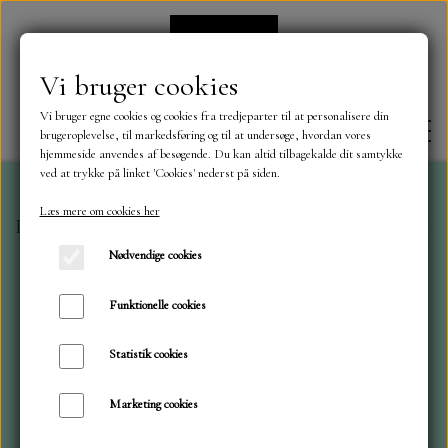
Vi bruger cookies
Vi bruger egne cookies og cookies fra tredjeparter til at personalisere din
brugeroplevelse, til markedsføring og til at undersøge, hvordan vores
hjemmeside anvendes af besøgende. Du kan altid tilbagekalde dit samtykke
ved at trykke på linket 'Cookies' nederst på siden.
Læs mere om cookies her
Forside
Simple and Basic
Simple and Basic
Rektang
FORSIDE
Nødvendige cookies
OM OS
Funktionelle cookies
Statistik cookies
KONTAKT
Marketing cookies
NYHEDER