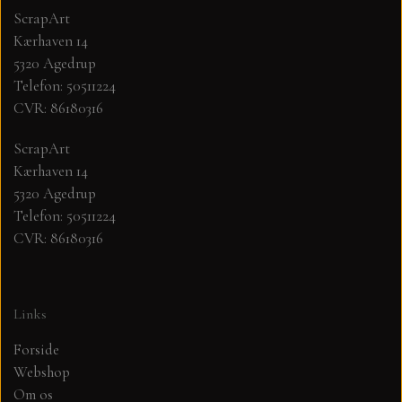
ScrapArt
Kærhaven 14
MØNSTER ARK 30,5 X 30,5 CM .
5320 Agedrup
Telefon: 50511224
SIMPLE AND BASIC
CVR: 86180316
SIMPLE AND BASIC
DIES
ScrapArt
Kærhaven 14
5320 Agedrup
DIES HOT FOIL
MINI DIES
Telefon: 50511224
CVR: 86180316
PYNT....DOTS, PERLER, STEN OG
TIM HOLTZ/SIZZIX
OPHÆNG, SHAKER, WOBLER,
STUDIO LIGHT
BLOMSTER MM
Links
Forside
TEKSTER
JUL
Webshop
Om os