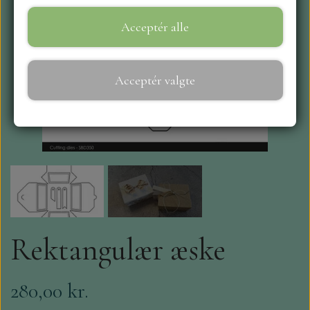
Acceptér alle
WEBSHOP
REPRINT
Acceptér valgte
CRAFT O`CLOCK
NYHEDER
MAJA KARTON
MINTAY PAPERS
Rektangulær æske
SCRAPBOYS
280,00 kr.