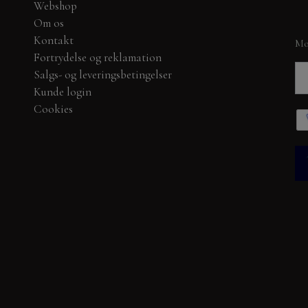
Webshop
BYLENE
Om os
DANDIES OG MADE W
Kontakt
Mo
NELLIE SNELLEN
Fortrydelse og reklamation
Salgs- og leveringsbetingelser
SPELLBINDERS
Kunde login
DANDIES
Cookies
SIGNATURE COLLEC
PHÆNG, SHAKER, WOBLER, BLOMSTER MM
CK 30X30 CM.