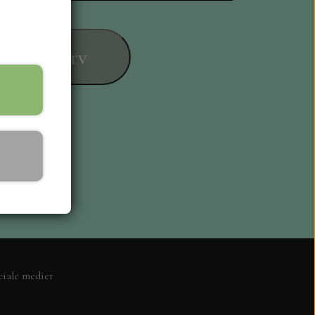
føj til kurv
ESIGN
ciale medier
L KORT