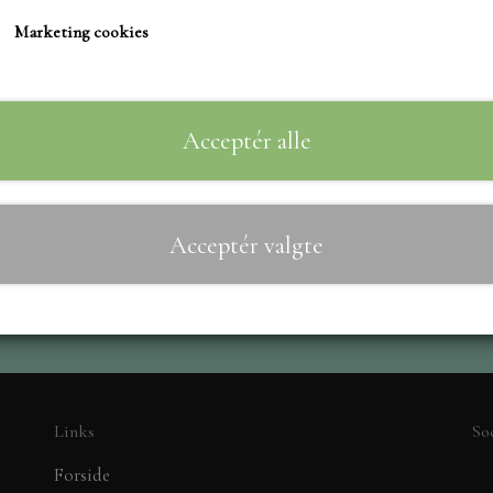
TIM HOLTZ/SIZZIX
Marketing cookies
STUDIO LIGHT
Til
−
+
TEKSTER
MARIANNE DIES
Acceptér alle
CREALIES
CRAFT & YOU
Acceptér valgte
MADE WITH LOVE
NELLIE SNELLEN
ELIZABETH CRAFT D
PÅSKE
BARTO
LEANE
Links
So
MINIATURE HUSE TI
Forside