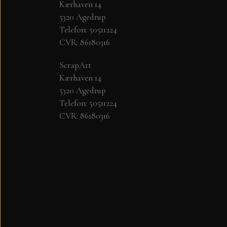
Kærhaven 14
5320 Agedrup
Telefon: 50511224
CVR: 86180316
ScrapArt
Kærhaven 14
5320 Agedrup
Telefon: 50511224
CVR: 86180316
PYNT....DOTS, PERLER, STEN OG O
KARTON - PAPIR
PLAY CUT KARTON A4
PAPER FAVOURITES SMOOTH CARDSTO
MAJESTIC PAPIR 125 GR.
STAR RAIN - PAPER FAVOURITES
FLORENCE KARTON