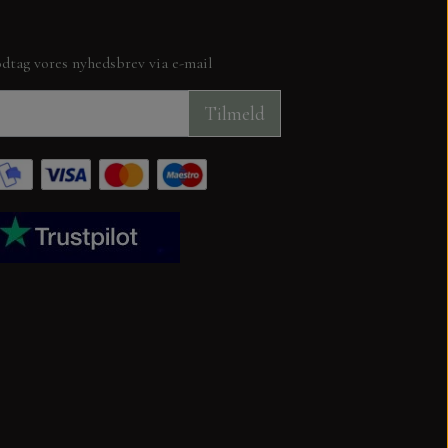
ITH LOVE
dtag vores nyhedsbrev via e-mail
Tilmeld
TION
JUL
KUVERTER OG CELLOFAN POSER