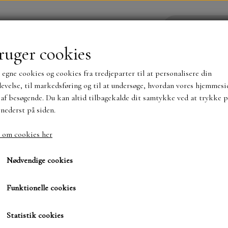
ruger cookies
 egne cookies og cookies fra tredjeparter til at personalisere din
YHEDER
WEBSHOP
evelse, til markedsføring og til at undersøge, hvordan vores hjemmesi
af besøgende. Du kan altid tilbagekalde dit samtykke ved at trykke p
 nederst på siden.
NYHEDER
MAJA KARTON
MINTAY PAPER
 om cookies her
ædelig jul mv.
Press Plate Glædelig jul
TS OG KLISTERMÆRKER
MØNSTER BLOKKE 15 X 15 
Nødvendige cookies
BLOKKE A5..OG A4....OG 15X30 ..MØNSTREDE O
Funktionelle cookies
90,00 kr.
SIMPLE AND BASIC
DIES
Varenummer: SBH032
Statistik cookies
SIMPLE AND BASIC
MINI DIES