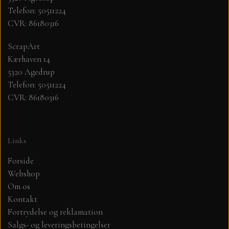
Telefon: 50511224
CVR: 86180316
MØNSTER ARK 30,5 X 30,5 CM .
ScrapArt
SIMPLE AND BASIC
Kærhaven 14
5320 Agedrup
SIMPLE AND BASIC
DIES
Telefon: 50511224
CVR: 86180316
DIES HOT FOIL
MINI DIES
Links
PYNT....DOTS, PERLER, STEN OG
TIM HOLTZ/SIZZIX
OPHÆNG, SHAKER, WOBLER,
Forside
STUDIO LIGHT
Webshop
BLOMSTER MM
Om os
Kontakt
TEKSTER
JUL
Fortrydelse og reklamation
Salgs- og leveringsbetingelser