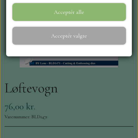
Acceptér alle
WEBSHOP
REPRINT
Acceptér valgte
CRAFT O`CLOCK
NYHEDER
Løftevogn
MAJA KARTON
MINTAY PAPERS
76,00 kr.
Varenummer: BLD1471
SCRAPBOYS