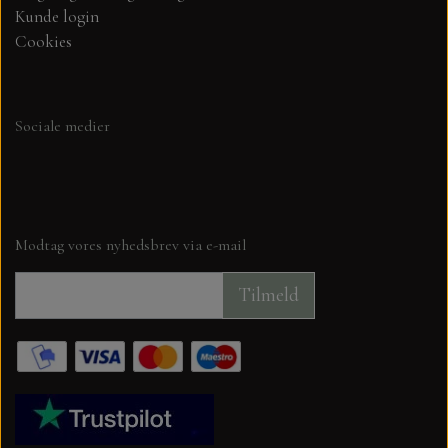
MARIANNE DIES
KARTON - PAPIR
Kunde login
Cookies
CREALIES
KUVERTER OG CELLOFAN POSER
PLAY CUT KARTON A4
CRAFT & YOU
PAPER FAVOURITES SMOOTH
LIM, DBL.KLÆBENDE TAPE,
Sociale medier
DBL.KLÆBENDE PUDER MV.
CARDSTOCK 30X30 CM.
MADE WITH LOVE
MAJESTIC PAPIR 125 GR.
STENCILS
NELLIE SNELLEN
Modtag vores nyhedsbrev via e-mail
STAR RAIN - PAPER FAVOURITES
OPBEVARING
Tilmeld
ELIZABETH CRAFT DESIGN
STANSEMASKINER OG TILBEHØR.
FLORENCE KARTON
PÅSKE
SELVKLÆBENDE GLITTER PAPIR 30X30
SKÆREMASKINE, KNIVE OG SCORE
BARTO
BOARD MV
KRAFT KARTON