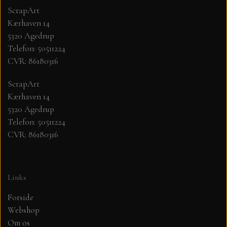
ScrapArt
Kærhaven 14
MØNSTER ARK 30,5 X 30,5 CM .
5320 Agedrup
Telefon: 50511224
SIMPLE AND BASIC
CVR: 86180316
SIMPLE AND BASIC
DIES
ScrapArt
Kærhaven 14
5320 Agedrup
DIES HOT FOIL
MINI DIES
Telefon: 50511224
CVR: 86180316
PYNT....DOTS, PERLER, STEN OG
TIM HOLTZ/SIZZIX
OPHÆNG, SHAKER, WOBLER,
STUDIO LIGHT
BLOMSTER MM
Links
Forside
TEKSTER
JUL
Webshop
Om os