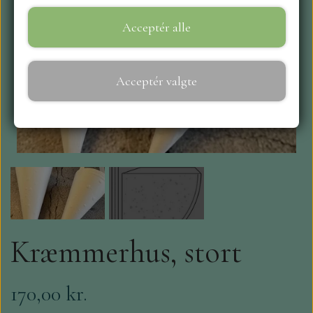
Acceptér alle
WEBSHOP
REPRINT
Acceptér valgte
CRAFT O`CLOCK
NYHEDER
MAJA KARTON
MINTAY PAPERS
Kræmmerhus, stort
SCRAPBOYS
170,00 kr.