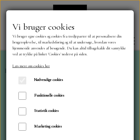
Vi bruger cookies
Vi bruger egne cookies og cookies fra tredjeparter til at personalisere din
brugeroplevelse, til markedsføring og til at undersøge, hvordan vores
hjemmeside anvendes af besøgende. Du kan altid tilbagekalde dit samtykke
ved at trykke på linket 'Cookies' nederst på siden.
Læs mere om cookies her
Forside
Simple and Basic
Simple and Basic
Kræmmer
FORSIDE
Nødvendige cookies
OM OS
Funktionelle cookies
Statistik cookies
KONTAKT
Marketing cookies
NYHEDER