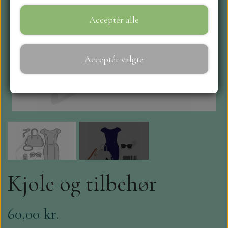
Acceptér alle
WEBSHOP
REPRINT
Acceptér valgte
CRAFT O`CLOCK
NYHEDER
MAJA KARTON
MINTAY PAPERS
Kjole og tilbehør
SCRAPBOYS
60,00 kr.