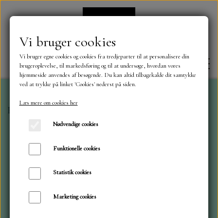
Vi bruger cookies
Vi bruger egne cookies og cookies fra tredjeparter til at personalisere din
brugeroplevelse, til markedsføring og til at undersøge, hvordan vores
hjemmeside anvendes af besøgende. Du kan altid tilbagekalde dit samtykke
ved at trykke på linket 'Cookies' nederst på siden.
Læs mere om cookies her
Forside
Dies
Dandies
Kjole og tilbehør
FORSIDE
Nødvendige cookies
OM OS
Funktionelle cookies
Statistik cookies
KONTAKT
Marketing cookies
NYHEDER