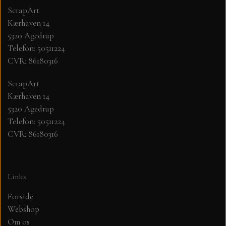
ScrapArt
Kærhaven 14
MØNSTER ARK 30,5 X 30,5 CM .
5320 Agedrup
Telefon: 50511224
SIMPLE AND BASIC
CVR: 86180316
SIMPLE AND BASIC
DIES
ScrapArt
Kærhaven 14
5320 Agedrup
DIES HOT FOIL
MINI DIES
Telefon: 50511224
CVR: 86180316
PYNT....DOTS, PERLER, STEN OG
TIM HOLTZ/SIZZIX
OPHÆNG, SHAKER, WOBLER,
STUDIO LIGHT
BLOMSTER MM
Links
Forside
TEKSTER
JUL
Webshop
Om os