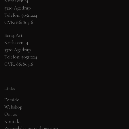
Kærhaven 14
5320 Agedrup
MØNSTER ARK 30,5 X 30,5 CM .
Telefon: 50511224
CVR: 86180316
SIMPLE AND BASIC
ScrapArt
Kærhaven 14
SIMPLE AND BASIC
DIES
5320 Agedrup
Telefon: 50511224
CVR: 86180316
DIES HOT FOIL
MINI DIES
PYNT....DOTS, PERLER, STEN OG
TIM HOLTZ/SIZZIX
Links
OPHÆNG, SHAKER, WOBLER,
STUDIO LIGHT
BLOMSTER MM
Forside
Webshop
Om os
TEKSTER
JUL
Kontakt
Fortrydelse og reklamation