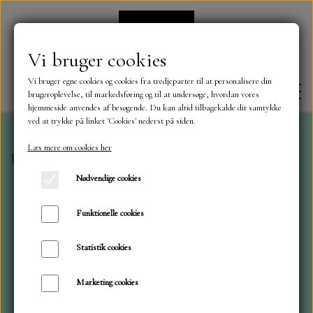
Vi bruger cookies
Vi bruger egne cookies og cookies fra tredjeparter til at personalisere din
brugeroplevelse, til markedsføring og til at undersøge, hvordan vores
hjemmeside anvendes af besøgende. Du kan altid tilbagekalde dit samtykke
ved at trykke på linket 'Cookies' nederst på siden.
Læs mere om cookies her
Forside
Craft O`Clock
Kitpakke, Velvet Dream 30x3
FORSIDE
Nødvendige cookies
OM OS
Funktionelle cookies
Statistik cookies
KONTAKT
Marketing cookies
NYHEDER