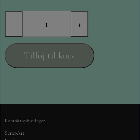
STAMPERIA
DIE CUTS FRA MINTAY
−
+
DIE CUTS OG KLISTERMÆRKER
Tilføj til kurv
MØNSTER BLOKKE 15 X 15 CM.
MØNSTER BLOKKE 20X20 CM
MØNSTER BLOKKE 30,5 X 30,5 CM
BLOKKE A5..OG A4....OG 15X30
..MØNSTREDE OG ENSFARVEDE
Kontaktoplysninger
ScrapArt
A6 BLOKKE