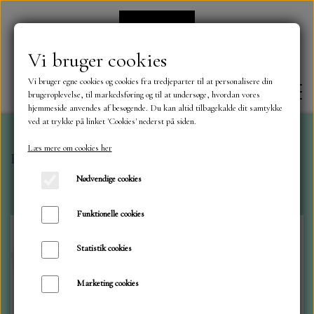
Vi bruger cookies
Vi bruger egne cookies og cookies fra tredjeparter til at personalisere din
brugeroplevelse, til markedsføring og til at undersøge, hvordan vores
hjemmeside anvendes af besøgende. Du kan altid tilbagekalde dit samtykke
ved at trykke på linket 'Cookies' nederst på siden.
Læs mere om cookies her
Forside
Dies
Marianne dies
Juletræ 85x112 mm
FORSIDE
Nødvendige cookies
OM OS
Funktionelle cookies
Statistik cookies
KONTAKT
Marketing cookies
NYHEDER