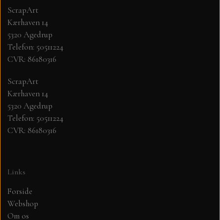
ScrapArt
Kærhaven 14
MØNSTER ARK 30,5 X 30,5 CM .
5320 Agedrup
Telefon: 50511224
SIMPLE AND BASIC
CVR: 86180316
SIMPLE AND BASIC
DIES
ScrapArt
Kærhaven 14
5320 Agedrup
DIES HOT FOIL
MINI DIES
Telefon: 50511224
CVR: 86180316
PYNT....DOTS, PERLER, STEN OG
TIM HOLTZ/SIZZIX
OPHÆNG, SHAKER, WOBLER,
STUDIO LIGHT
BLOMSTER MM
Links
Forside
TEKSTER
JUL
Webshop
Om os