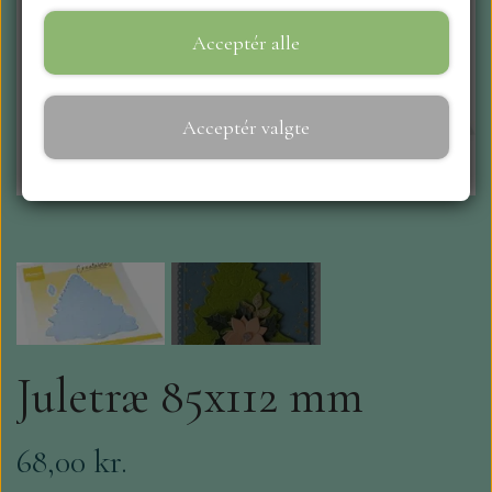
Acceptér alle
WEBSHOP
REPRINT
Acceptér valgte
CRAFT O`CLOCK
NYHEDER
MAJA KARTON
MINTAY PAPERS
Juletræ 85x112 mm
SCRAPBOYS
68,00 kr.