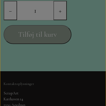
STAMPERIA
−
+
DIE CUTS FRA MINTAY
DIE CUTS OG KLISTERMÆRKER
Tilføj til kurv
MØNSTER BLOKKE 15 X 15 CM.
MØNSTER BLOKKE 20X20 CM
MØNSTER BLOKKE 30,5 X 30,5 CM
BLOKKE A5..OG A4....OG 15X30
Kontaktoplysninger
..MØNSTREDE OG ENSFARVEDE
ScrapArt
Kærhaven 14
A6 BLOKKE
5320 Agedrup