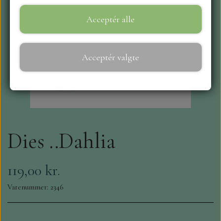
Acceptér alle
WEBSHOP
REPRINT
Acceptér valgte
CRAFT O`CLOCK
NYHEDER
Dies ..Dahlia
MAJA KARTON
MINTAY PAPERS
119,00 kr.
Varenummer: 2346
SCRAPBOYS