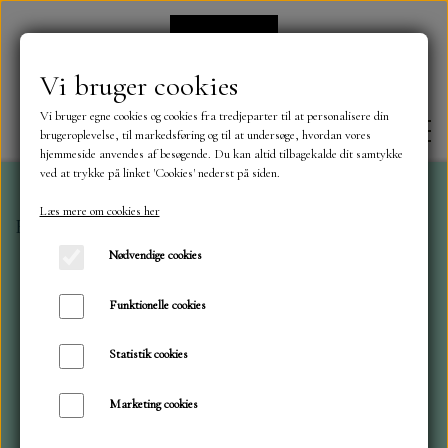
Vi bruger cookies
Vi bruger egne cookies og cookies fra tredjeparter til at personalisere din
brugeroplevelse, til markedsføring og til at undersøge, hvordan vores
hjemmeside anvendes af besøgende. Du kan altid tilbagekalde dit samtykke
ved at trykke på linket 'Cookies' nederst på siden.
Læs mere om cookies her
Forside
Dies
Elizabeth Craft design
Dies ..Dahlia
FORSIDE
Nødvendige cookies
OM OS
Funktionelle cookies
Statistik cookies
KONTAKT
Marketing cookies
NYHEDER