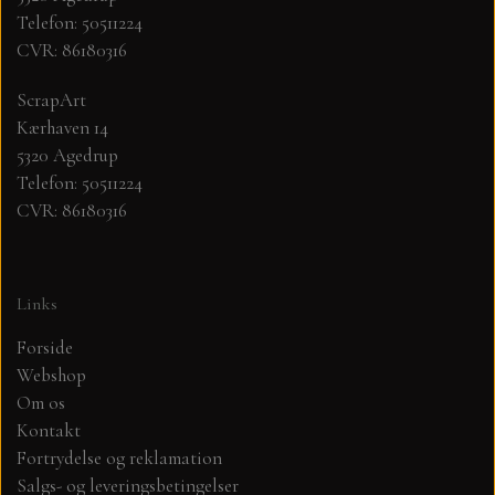
Telefon: 50511224
CVR: 86180316
MØNSTER ARK 30,5 X 30,5 CM .
ScrapArt
SIMPLE AND BASIC
Kærhaven 14
5320 Agedrup
SIMPLE AND BASIC
DIES
Telefon: 50511224
CVR: 86180316
DIES HOT FOIL
MINI DIES
Links
PYNT....DOTS, PERLER, STEN OG
TIM HOLTZ/SIZZIX
OPHÆNG, SHAKER, WOBLER,
Forside
STUDIO LIGHT
Webshop
BLOMSTER MM
Om os
Kontakt
TEKSTER
JUL
Fortrydelse og reklamation
Salgs- og leveringsbetingelser