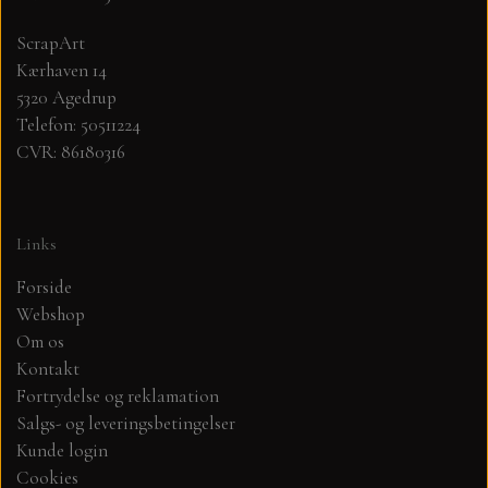
ScrapArt
MØNSTER ARK 30,5 X 30,5 CM .
Kærhaven 14
5320 Agedrup
SIMPLE AND BASIC
Telefon: 50511224
CVR: 86180316
SIMPLE AND BASIC
DIES
DIES HOT FOIL
MINI DIES
Links
Forside
PYNT....DOTS, PERLER, STEN OG
TIM HOLTZ/SIZZIX
Webshop
OPHÆNG, SHAKER, WOBLER,
Om os
Kontakt
STUDIO LIGHT
BLOMSTER MM
Fortrydelse og reklamation
Salgs- og leveringsbetingelser
TEKSTER
JUL
Kunde login
Cookies