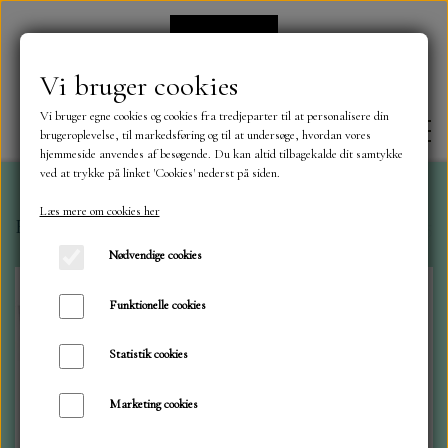
Vi bruger cookies
Vi bruger egne cookies og cookies fra tredjeparter til at personalisere din
brugeroplevelse, til markedsføring og til at undersøge, hvordan vores
hjemmeside anvendes af besøgende. Du kan altid tilbagekalde dit samtykke
ved at trykke på linket 'Cookies' nederst på siden.
Læs mere om cookies her
Forside
Dies
Marianne dies
2023. Påske liljer 0755
FORSIDE
Nødvendige cookies
OM OS
Funktionelle cookies
Statistik cookies
KONTAKT
Marketing cookies
NYHEDER