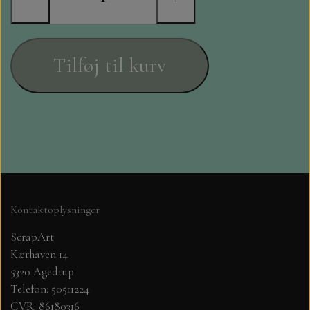
STAMPERIA
DIE CUTS FRA MINTAY
Tilføj til kurv
DIE CUTS OG KLISTERMÆRKER
MØNSTER BLOKKE 15 X 15 CM.
MØNSTER BLOKKE 20X20 CM
MØNSTER BLOKKE 30,5 X 30,5 CM
Kontaktoplysninger
ScrapArt
BLOKKE A5..OG A4....OG 15X30
Kærhaven 14
..MØNSTREDE OG ENSFARVEDE
5320 Agedrup
Telefon: 50511224
A6 BLOKKE
CVR: 86180316