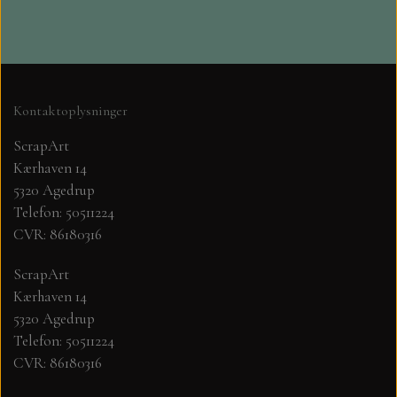
MØNSTER ARK 30,5 X 30,5 CM .
SIMPLE AND BASIC
Kontaktoplysninger
ScrapArt
SIMPLE AND BASIC
DIES
Kærhaven 14
5320 Agedrup
DIES HOT FOIL
MINI DIES
Telefon: 50511224
CVR: 86180316
PYNT....DOTS, PERLER, STEN OG
TIM HOLTZ/SIZZIX
ScrapArt
OPHÆNG, SHAKER, WOBLER,
Kærhaven 14
STUDIO LIGHT
BLOMSTER MM
5320 Agedrup
Telefon: 50511224
TEKSTER
JUL
CVR: 86180316