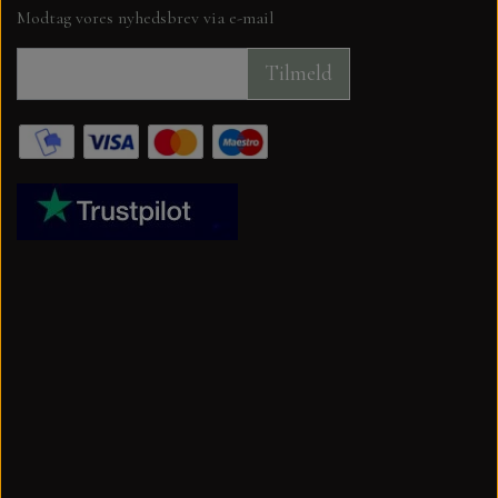
Modtag vores nyhedsbrev via e-mail
LEANE
STEMPEL SVÆRTE CARD DECO, M.FLERE
GLITTER KARTON A4, PAPER
Tilmeld
MINIATURE HUSE TIL KORT
FAVOURITES OG FLORENCE 250 GR.
STEMPLER
BYLENE
KLIPPE ARK MED MOTIVER MM.
BLANKT KARTON A4. PAPER
FAVOURITES
DANDIES OG MADE WITH LOVE
TOPPERS OG 3D TOPPERS
VELOUR KARTON
NELLIE SNELLEN
VÆRKTØJ, SAKSE MV.
KARTON 30X30 216 GR.
SPELLBINDERS
JUL
DANDIES
DECOUPAGE PAPIR
SIGNATURE COLLECTION
JULE KALENDER.