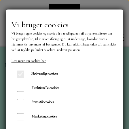
Vi bruger cookies
Vi bruger egne cookies og cookies fra tredjeparter til at personalisere din
brugeroplevelse, til markedsføring og til at undersøge, hvordan vores
hjemmeside anvendes af besøgende. Du kan altid tilbagekalde dit samtykke
ved at trykke på linket 'Cookies' nederst på siden.
Læs mere om cookies her
Forside
Hjælpe værktøj fra Tech Bit
Tromme hjælper
FORSIDE
Nødvendige cookies
OM OS
Funktionelle cookies
Statistik cookies
KONTAKT
Marketing cookies
NYHEDER