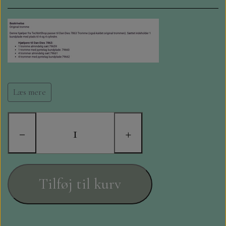
STAMPERIA
DIE CUTS FRA MINTAY
DIE CUTS OG KLISTERMÆRKER
MØNSTER BLOKKE 15 X 15 CM.
Læs mere
MØNSTER BLOKKE 20X20 CM
−
+
MØNSTER BLOKKE 30,5 X 30,5 CM
BLOKKE A5..OG A4....OG 15X30
Tilføj til kurv
..MØNSTREDE OG ENSFARVEDE
A6 BLOKKE